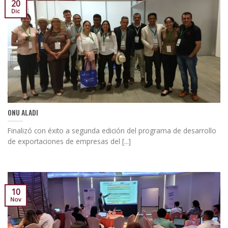
20
Dic
ONU ALADI
Finalizó con éxito a segunda edición del programa de desarrollo
de exportaciones de empresas del [...]
10
Nov