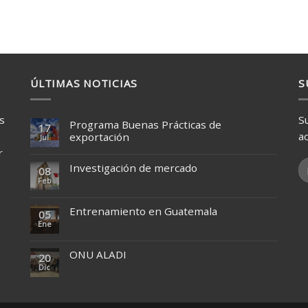
ÚLTIMAS NOTICIAS
S
s
S
Programa Buenas Prácticas de
17
a
exportación
Jul
r
Investigación de mercado
08
Feb
Entrenamiento en Guatemala
05
Ene
ONU ALADI
20
Dic