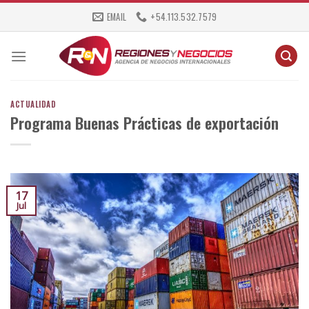
Skip
EMAIL
+54.113.532.7579
to
content
ACTUALIDAD
Programa Buenas Prácticas de exportación
17
Jul