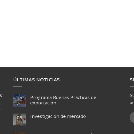
ÚLTIMAS NOTICIAS
S
s
S
Programa Buenas Prácticas de
17
a
exportación
Jul
r
Investigación de mercado
08
Feb